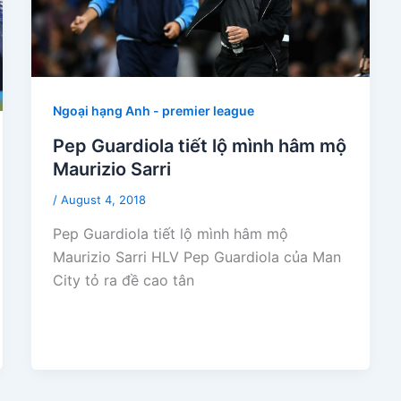
Ngoại hạng Anh - premier league
Pep Guardiola tiết lộ mình hâm mộ
Maurizio Sarri
/
August 4, 2018
Pep Guardiola tiết lộ mình hâm mộ
Maurizio Sarri HLV Pep Guardiola của Man
City tỏ ra đề cao tân