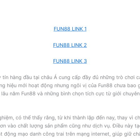
FUN88 LINK 1
FUN88 LINK 2
FUN88 LINK 3
 tín hàng đầu tại châu Á cung cấp đầy đủ những trò chơi c
ương hiệu mới hoạt động nhưng ngôi vị của Fun88 chưa bao g
p lâu năm Fun88 và những bình chọn tích cực từ giới chuyê
ghiệm, có thể thấy rằng, từ khi thành lập đến nay, thay v
 hơn vào chất lượng sản phẩm cũng như dịch vụ. Điều này t
t động mạo danh công trai trên mạng internet, giúp giữ châ