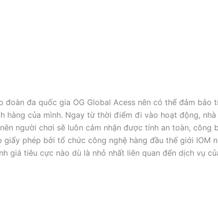
 đoàn đa quốc gia OG Global Acess nên có thể đảm bảo tí
h hàng của mình. Ngay từ thời điểm đi vào hoạt động, nhà 
nên người chơi sẽ luôn cảm nhận được tính an toàn, công 
 giấy phép bởi tổ chức công nghệ hàng đầu thế giới IOM n
nh giá tiêu cực nào dù là nhỏ nhất liên quan đến dịch vụ củ