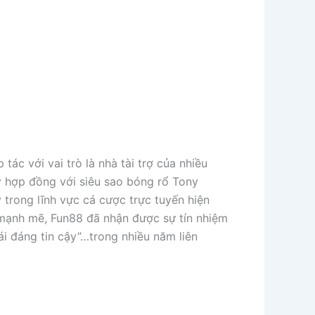
ác với vai trò là nhà tài trợ của nhiều
 hợp đồng với siêu sao bóng rổ Tony
 trong lĩnh vực cá cược trực tuyến hiện
 mạnh mẽ, Fun88 đã nhận được sự tín nhiệm
ái đáng tin cậy”…trong nhiều năm liên