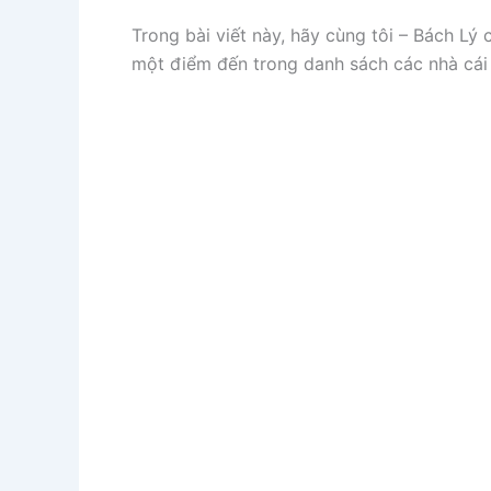
Trong bài viết này, hãy cùng tôi – Bách Lý
một điểm đến trong danh sách các nhà cái 