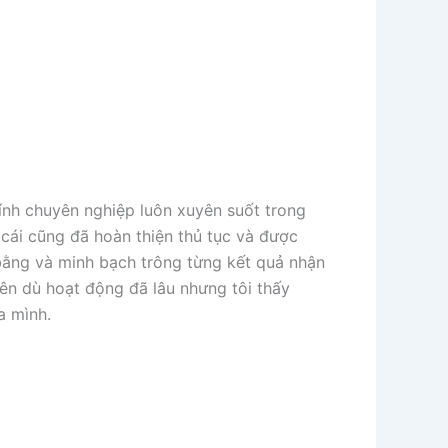
nh chuyên nghiệp luôn xuyên suốt trong
cái cũng đã hoàn thiện thủ tục và được
bằng và minh bạch trông từng kết quả nhận
ên dù hoạt động đã lâu nhưng tôi thấy
a mình.