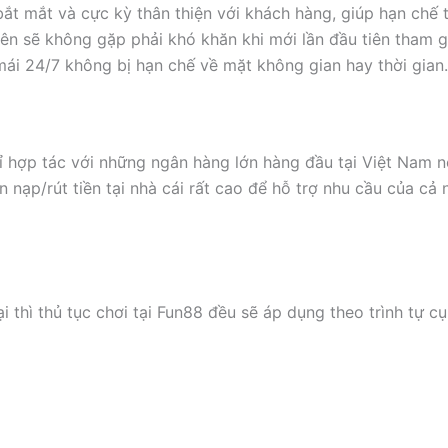
 mắt và cực kỳ thân thiện với khách hàng, giúp hạn chế tối
t nên sẽ không gặp phải khó khăn khi mới lần đầu tiên tham
ái 24/7 không bị hạn chế về mặt không gian hay thời gian.
hỉ hợp tác với những ngân hàng lớn hàng đầu tại Việt Nam 
hạn nạp/rút tiền tại nhà cái rất cao để hỗ trợ nhu cầu của
 thì thủ tục chơi tại Fun88 đều sẽ áp dụng theo trình tự cụ 