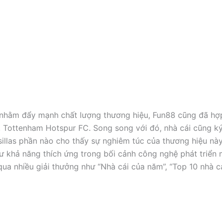
nhằm đẩy mạnh chất lượng thương hiệu, Fun88 cũng đã hợp t
 Tottenham Hotspur FC. Song song với đó, nhà cái cũng ký
illas phần nào cho thấy sự nghiêm túc của thương hiệu này
hư khả năng thích ứng trong bối cảnh công nghệ phát triển
ua nhiều giải thưởng như “Nhà cái của năm”, “Top 10 nhà c