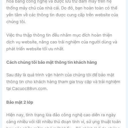
hoá bằng công nghệ và được lưu trữ đám mây trên hệ
thống máy chủ của nhà cái. Do đó, bạn hoàn toàn có thể
yên tâm về các thông tin được cung cấp trên website của
chúng tôi.
Việc thu thập thông tin đều nhằm mục đích hoàn thiện
dịch vụ website, nâng cao trải nghiệm của người dùng và
phát triển website tối ưu nhất.
Cách chúng tôi bảo mật thông tin khách hàng
Sau đây là quá trình vận hành của chúng tôi để bảo mật
thông tin cho khách hàng tham gia truy cập và trải nghiệm
tại Cacuoc88vn.com.
Bảo mật 2 lớp
Hiện nay, tình trạng lừa đảo công nghệ cao diễn ra ngày
càng nhiều với rất nhiều thủ đoạn tinh vi, sử ụng thuật toán