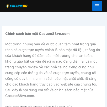
Skip
to
content
Chính sách bảo mật Cacuoc88vn.com
Một trong những vấn đề được quan tâm nhất trong quá
trình cá cược trực tuyến chính là bảo mật dữ liệu, thông tin
của khách hàng để đảm bảo môi trường chơi an toàn,
không gặp bất cứ vấn đề rủi ro nào đang diễn ra. Là một
trang chuyên review về các nhà cái nổi tiếng cũng như
cung cấp các thông tin về cá cược trực tuyến, chúng tôi
cũng có quy trình, chính sách bảo mật chặt chẽ, rõ ràng
cho các khách hàng truy cập vào website của chúng tôi.
Sau đây là nội dung chi tiết về chính sách bảo mật của
Cacuoc88vn.com.