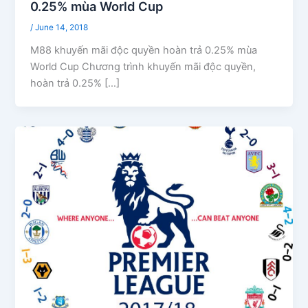
0.25% mùa World Cup
/
June 14, 2018
M88 khuyến mãi độc quyền hoàn trả 0.25% mùa
World Cup Chương trình khuyến mãi độc quyền,
hoàn trả 0.25% […]