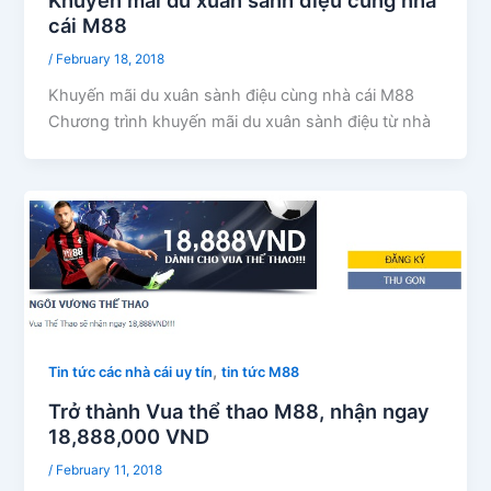
Khuyến mãi du xuân sành điệu cùng nhà
cái M88
/
February 18, 2018
Khuyến mãi du xuân sành điệu cùng nhà cái M88
Chương trình khuyến mãi du xuân sành điệu từ nhà
,
Tin tức các nhà cái uy tín
tin tức M88
Trở thành Vua thể thao M88, nhận ngay
18,888,000 VND
/
February 11, 2018