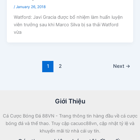
/
January 26, 2018
Watford: Javi Gracia được bổ nhiệm làm huấn luyện
viên trưởng sau khi Marco Silva bị sa thải Watford
vừa
1
2
Next
→
Giới Thiệu
Cá Cược Bóng Đá 88VN - Trang thông tin hàng đầu về cá cược
bóng đá và thể thao. Truy cập cacuoc88vn, cập nhật tỷ lệ và
khuyến mãi từ nhà cái uy tín.