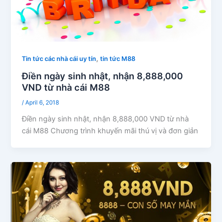
,
Tin tức các nhà cái uy tín
tin tức M88
Điền ngày sinh nhật, nhận 8,888,000
VND từ nhà cái M88
/
April 6, 2018
Điền ngày sinh nhật, nhận 8,888,000 VND từ nhà
cái M88 Chương trình khuyến mãi thú vị và đơn giản