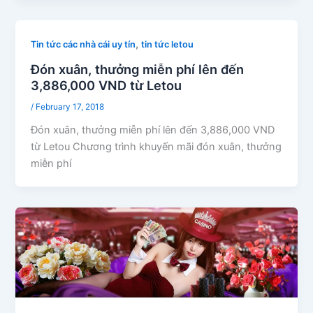
,
Tin tức các nhà cái uy tín
tin tức letou
Đón xuân, thưởng miễn phí lên đến
3,886,000 VND từ Letou
/
February 17, 2018
Đón xuân, thưởng miễn phí lên đến 3,886,000 VND
từ Letou Chương trình khuyến mãi đón xuân, thưởng
miễn phí