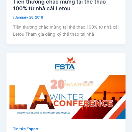
Tiền thưởng chào mừng tại thể thao
100% từ nhà cái Letou
/
January 28, 2018
Tiền thưởng chào mừng tại thể thao 100% từ nhà cái
Letou Tham gia đăng ký thể thao tại nhà
Tin tức Esport