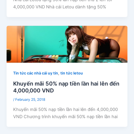
4,000,000 VND Nhà cái Letou dành tặng 50%
,
Tin tức các nhà cái uy tín
tin tức letou
Khuyến mãi 50% nạp tiền lần hai lên đến
4,000,000 VND
/
February 25, 2018
Khuyến mãi 50% nạp tiền lần hai lên đến 4,000,000
VND Chương trình khuyến mãi 50% nạp tiền lần hai