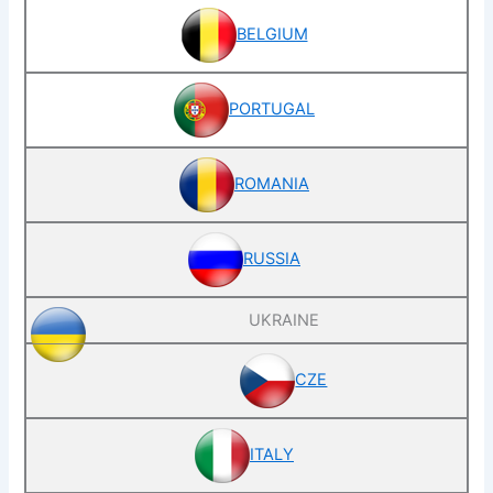
BELGIUM
PORTUGAL
ROMANIA
RUSSIA
UKRAINE
CZE
ITALY