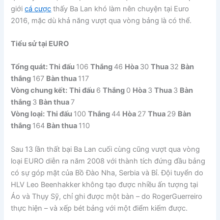
giới
cá cược
thấy Ba Lan khó làm nên chuyện tại Euro
2016, mặc dù khả năng vượt qua vòng bảng là có thể.
Tiểu sử tại EURO
Tổng quát: Thi đấu
106
Thắng
46
Hòa
30
Thua
32
Bàn
thắng
167
Bàn thua
117
Vòng chung kết:
Thi đấu
6
Thắng
0
Hòa
3
Thua
3
Bàn
thắng
3
Bàn thua
7
Vòng loại:
Thi đấu
100
Thắng
44
Hòa
27
Thua
29
Bàn
thắng
164
Bàn thua
110
Sau 13 lần thất bại Ba Lan cuối cùng cũng vượt qua vòng
loại EURO diễn ra năm 2008 với thành tích đứng đầu bảng
có sự góp mặt của Bồ Đào Nha, Serbia và Bỉ. Đội tuyển do
HLV Leo Beenhakker không tạo được nhiều ấn tượng tại
Áo và Thụy Sỹ, chỉ ghi được một bàn – do RogerGuerreiro
thực hiện – và xếp bét bảng với một điểm kiếm được.