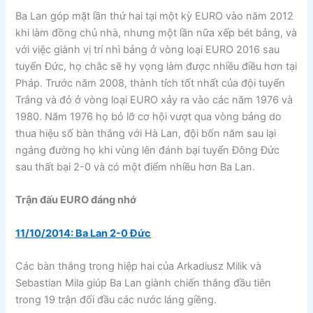
Ba Lan góp mặt lần thứ hai tại một kỳ EURO vào năm 2012
khi làm đồng chủ nhà, nhưng một lần nữa xếp bét bảng, và
với việc giành vị trí nhì bảng ở vòng loại EURO 2016 sau
tuyển Đức, họ chắc sẽ hy vọng làm được nhiều điều hơn tại
Pháp. Trước năm 2008, thành tích tốt nhất của đội tuyển
Trắng và đỏ ở vòng loại EURO xảy ra vào các năm 1976 và
1980. Năm 1976 họ bỏ lỡ cơ hội vượt qua vòng bảng do
thua hiệu số bàn thắng với Hà Lan, đội bốn năm sau lại
ngáng đường họ khi vùng lên đánh bại tuyển Đông Đức
sau thất bại 2-0 và có một điểm nhiều hơn Ba Lan.
Trận đấu EURO đáng nhớ
11/10/2014: Ba Lan 2-0 Đức
Các bàn thắng trong hiệp hai của Arkadiusz Milik và
Sebastian Mila giúp Ba Lan giành chiến thắng đầu tiên
trong 19 trận đối đầu các nước láng giềng.