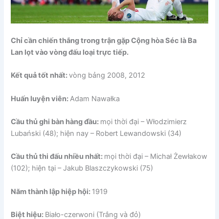
Chỉ cần chiến thắng trong trận gặp Cộng hòa Séc là Ba
Lan lọt vào vòng đấu loại trực tiếp.
Kết quả tốt nhất:
vòng bảng 2008, 2012
Huấn luyện viên:
Adam Nawałka
Cầu thủ ghi bàn hàng đầu:
mọi thời đại – Włodzimierz
Lubański (48); hiện nay – Robert Lewandowski (34)
Cầu thủ thi đấu nhiều nhất:
mọi thời đại – Michał Żewłakow
(102); hiện tại – Jakub Blaszczykowski (75)
Năm thành lập hiệp hội:
1919
Biệt hiệu:
Biało-czerwoni (Trắng và đỏ)