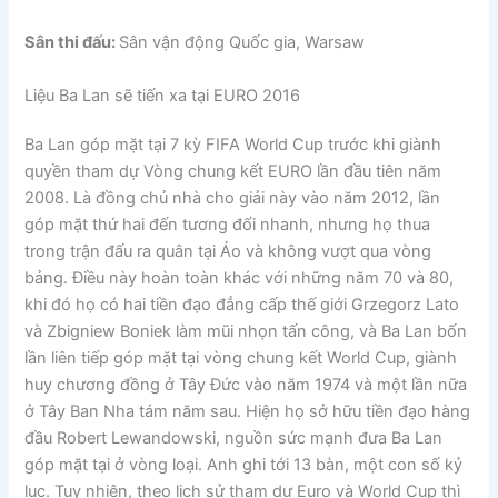
Sân thi đấu:
Sân vận động Quốc gia, Warsaw
Liệu Ba Lan sẽ tiến xa tại EURO 2016
Ba Lan góp mặt tại 7 kỳ FIFA World Cup trước khi giành
quyền tham dự Vòng chung kết EURO lần đầu tiên năm
2008. Là đồng chủ nhà cho giải này vào năm 2012, lần
góp mặt thứ hai đến tương đối nhanh, nhưng họ thua
trong trận đấu ra quân tại Áo và không vượt qua vòng
bảng. Điều này hoàn toàn khác với những năm 70 và 80,
khi đó họ có hai tiền đạo đẳng cấp thế giới Grzegorz Lato
và Zbigniew Boniek làm mũi nhọn tấn công, và Ba Lan bốn
lần liên tiếp góp mặt tại vòng chung kết World Cup, giành
huy chương đồng ở Tây Đức vào năm 1974 và một lần nữa
ở Tây Ban Nha tám năm sau. Hiện họ sở hữu tiền đạo hàng
đầu Robert Lewandowski, nguồn sức mạnh đưa Ba Lan
góp mặt tại ở vòng loại. Anh ghi tới 13 bàn, một con số kỷ
lục. Tuy nhiên, theo lịch sử tham dự Euro và World Cup thì