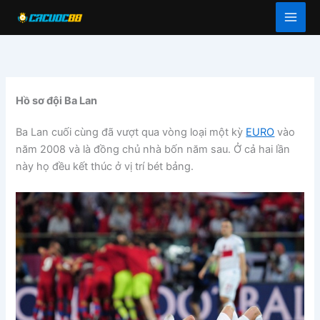
Skip
to
content
H
ồ sơ đội
Ba Lan
Ba Lan cuối cùng đã vượt qua vòng loại một kỳ
EURO
vào
năm 2008 và là đồng chủ nhà bốn năm sau. Ở cả hai lần
này họ đều kết thúc ở vị trí bét bảng.