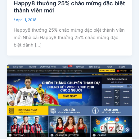
Happy8 thưởng 25% chào mừng đặc biệt
thành viên mới
/
April 1, 2018
Happy8 thưởng 25% chào mừng đặc biệt thành viên
mới Nhà cái Happy8 thưởng 25% chào mừng đặc
biệt dành […]