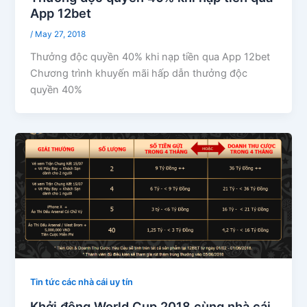
App 12bet
/
May 27, 2018
Thưởng độc quyền 40% khi nạp tiền qua App 12bet
Chương trình khuyến mãi hấp dẫn thưởng độc
quyền 40%
Tin tức các nhà cái uy tín
Khởi động World Cup 2018 cùng nhà cái