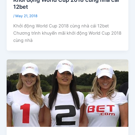
12bet
/
May 21, 2018
Khởi động World Cup 2018 cùng nhà cái 12bet
Chương trình khuyến mãi khởi động World Cup 2018
cùng nhà