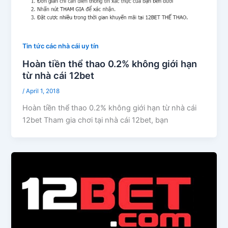
Tin tức các nhà cái uy tín
Hoàn tiền thể thao 0.2% không giới hạn
từ nhà cái 12bet
/
April 1, 2018
Hoàn tiền thể thao 0.2% không giới hạn từ nhà cái
12bet Tham gia chơi tại nhà cái 12bet, bạn