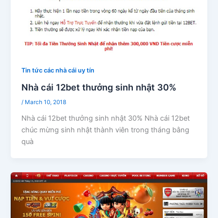
Tin tức các nhà cái uy tín
Nhà cái 12bet thưởng sinh nhật 30%
/
March 10, 2018
Nhà cái 12bet thưởng sinh nhật 30% Nhà cái 12bet
chúc mừng sinh nhật thành viên trong tháng bằng
quà