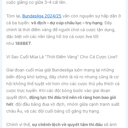
cuộc giằng co giữa 3–4 cái tên.
Tóm lại,
Bundesliga 2024/25
vẫn còn nguyên sự hấp dẫn ở
cả ba tuyến:
vô địch – dự cúp châu lục – trụ hạng
. Đây
chính là thời điểm vàng để người chơi cá cược tận dụng,
đặc biệt với các nền tảng hỗ trợ cá cược live tốt
như
188BET
.
Vì Sao Cuối Mùa Là “Thời Điểm Vàng” Cho Cá Cược Live?
Giai đoạn cuối mùa giải Bundesliga luôn mang lại những
biến động khó lường, đây chính là rủi ro nhưng cũng là cơ
hội không thể tuyệt vời hơn cho các cược thủ yêu thích cá
cược trực tuyến. Khi các đội bóng bước vào giai đoạn
quyết định,
động lực thi đấu trở nên rõ ràng hơn bao giờ
hết
: đội đầu bảng đua vô địch, nhóm giữa cạnh tranh suất
châu Âu, và các đội cuối bảng cố gắng trụ hạng.
Chính vì thế,
sự chênh lệch về quyết tâm thi đấu
sẽ ảnh