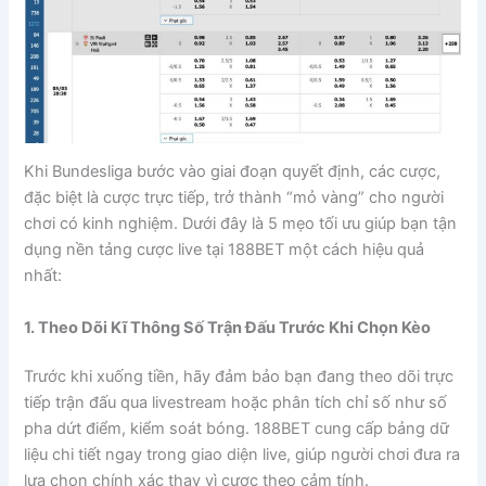
Khi Bundesliga bước vào giai đoạn quyết định, các cược,
đặc biệt là cược trực tiếp, trở thành “mỏ vàng” cho người
chơi có kinh nghiệm. Dưới đây là 5 mẹo tối ưu giúp bạn tận
dụng nền tảng cược live tại 188BET một cách hiệu quả
nhất:
1. Theo Dõi Kĩ Thông Số Trận Đấu Trước Khi Chọn Kèo
Trước khi xuống tiền, hãy đảm bảo bạn đang theo dõi trực
tiếp trận đấu qua livestream hoặc phân tích chỉ số như số
pha dứt điểm, kiểm soát bóng. 188BET cung cấp bảng dữ
liệu chi tiết ngay trong giao diện live, giúp người chơi đưa ra
lựa chọn chính xác thay vì cược theo cảm tính.