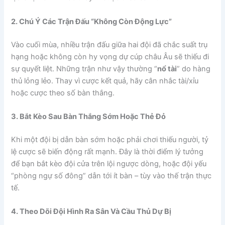
2. Chú Ý Các Trận Đấu “Không Còn Động Lực”
Vào cuối mùa, nhiều trận đấu giữa hai đội đã chắc suất trụ
hạng hoặc không còn hy vọng dự cúp châu Âu sẽ thiếu đi
sự quyết liệt. Những trận như vậy thường “
nổ tài
” do hàng
thủ lỏng lẻo. Thay vì cược kết quả, hãy cân nhắc tài/xỉu
hoặc cược theo số bàn thắng.
3. Bắt Kèo Sau Bàn Thắng Sớm Hoặc Thẻ Đỏ
Khi một đội bị dẫn bàn sớm hoặc phải chơi thiếu người, tỷ
lệ cược sẽ biến động rất mạnh. Đây là thời điểm lý tưởng
để bạn bắt kèo đội cửa trên lội ngược dòng, hoặc đội yếu
“phòng ngự số đông” dẫn tới ít bàn – tùy vào thế trận thực
tế.
4. Theo Dõi Đội Hình Ra Sân Và Cầu Thủ Dự Bị