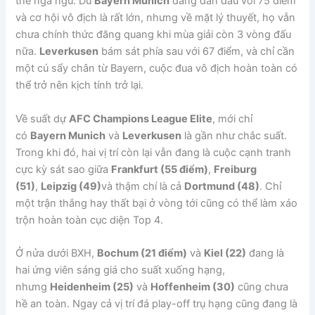
thể ngã ngũ. Dù
Bayern Munich
đang dẫn đầu với 75 điểm
và cơ hội vô địch là rất lớn, nhưng về mặt lý thuyết, họ vẫn
chưa chính thức đăng quang khi mùa giải còn 3 vòng đấu
nữa.
Leverkusen
bám sát phía sau với 67 điểm, và chỉ cần
một cú sẩy chân từ Bayern, cuộc đua vô địch hoàn toàn có
thể trở nên kịch tính trở lại.
Về suất dự
AFC Champions League Elite
, mới chỉ
có
Bayern Munich
và
Leverkusen
là gần như chắc suất.
Trong khi đó, hai vị trí còn lại vẫn đang là cuộc cạnh tranh
cực kỳ sát sao giữa
Frankfurt (55 điểm)
,
Freiburg
(51)
,
Leipzig (49)
và thậm chí là cả
Dortmund (48)
. Chỉ
một trận thắng hay thất bại ở vòng tới cũng có thể làm xáo
trộn hoàn toàn cục diện Top 4.
Ở nửa dưới BXH,
Bochum (21 điểm)
và
Kiel (22)
đang là
hai ứng viên sáng giá cho suất xuống hạng,
nhưng
Heidenheim (25)
và
Hoffenheim (30)
cũng chưa
hề an toàn. Ngay cả vị trí đá play-off trụ hạng cũng đang là