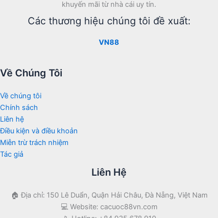
khuyến mãi từ nhà cái uy tín.
Các thương hiệu chúng tôi đề xuất:
VN88
Về Chúng Tôi
Về chúng tôi
Chính sách
Liên hệ
Điều kiện và điều khoản
Miễn trừ trách nhiệm
Tác giả
Liên Hệ
🏠 Địa chỉ: 150 Lê Duẩn, Quận Hải Châu, Đà Nẵng, Việt Nam
💻 Website: cacuoc88vn.com