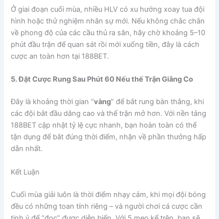
Ở giai đoạn cuối mùa, nhiều HLV có xu hướng xoay tua đội
hình hoặc thử nghiệm nhân sự mới. Nếu không chắc chắn
về phong độ của các cầu thủ ra sân, hãy chờ khoảng 5–10
phút đầu trận để quan sát rồi mới xuống tiền, đây là cách
cược an toàn hơn tại 188BET.
5. Đặt Cược Rung Sau Phút 60 Nếu thế Trận Giằng Co
Đây là khoảng thời gian “
vàng
” để bắt rung bàn thắng, khi
các đội bắt đầu dâng cao và thế trận mở hơn. Với nền tảng
188BET cập nhật tỷ lệ cực nhanh, bạn hoàn toàn có thể
tận dụng để bắt đúng thời điểm, nhận về phần thưởng hấp
dẫn nhất.
Kết Luận
Cuối mùa giải luôn là thời điểm nhạy cảm, khi mọi đội bóng
đều có những toan tính riêng – và người chơi cá cược cần
tinh ý để “đọc” được diễn biến. Với 5 mẹo kể trên, bạn sẽ