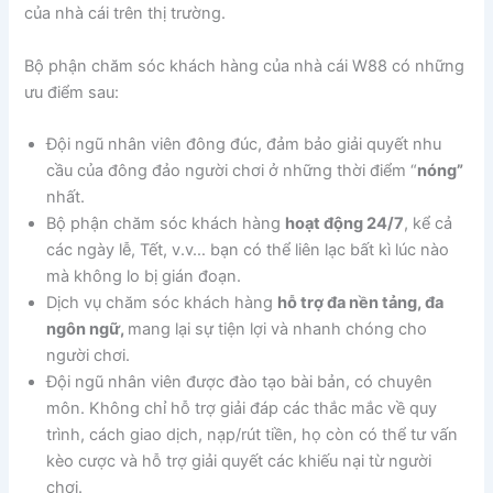
của nhà cái trên thị trường.
Bộ phận chăm sóc khách hàng của nhà cái W88 có những
ưu điểm sau:
Đội ngũ nhân viên đông đúc, đảm bảo giải quyết nhu
cầu của đông đảo người chơi ở những thời điểm “
nóng”
nhất.
Bộ phận chăm sóc khách hàng
hoạt động 24/7
, kể cả
các ngày lễ, Tết, v.v… bạn có thể liên lạc bất kì lúc nào
mà không lo bị gián đoạn.
Dịch vụ chăm sóc khách hàng
hỗ trợ đa nền tảng, đa
ngôn ngữ,
mang lại sự tiện lợi và nhanh chóng cho
người chơi.
Đội ngũ nhân viên được đào tạo bài bản, có chuyên
môn. Không chỉ hỗ trợ giải đáp các thắc mắc về quy
trình, cách giao dịch, nạp/rút tiền, họ còn có thể tư vấn
kèo cược và hỗ trợ giải quyết các khiếu nại từ người
chơi.