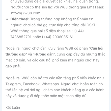
chủ yếu dùng để giải quyết các khiếu nại quan trọng.
Người chơi có thể liên lạc với W88 thông qua Email sau:
infovn@w88.com
Điện thoại:
Trong trường hợp không thể nhăn tin,
nghười chơi có thể gọi trực tiếp cho tổng đài CSKH
W88 thông qua hai số điện thoại sau: (+44)
7436852791 hoặc (+44) 2036085161.
Ngoài ra, người chơi cần lưu ý rằng W88 có phần
“Câu hỏi
thường gặp”
và “
Hướng dẫn
“, cung cấp đầy đủ những thắc
mắc cơ bản, và các câu hỏi phổ biến mà người chơi hay
gặp phải.
Ngoài ra, W88 còn hỗ trợ các nền tảng phổ biến khác như
Telegram, Facebook, Whatapps. Người chơi hoàn toàn có
thể liên hệ với dội ngu chăm sóc khách hàng qua các kênh
này và được giải đáp thắc mắc một cách đầy đủ.
Kết Luận