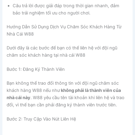
Câu trả lời được giải đáp trong thời gian nhanh, đảm
bảo trải nghiệm tối ưu cho người chơi.
Hướng Dẫn Sử Dụng Dịch Vụ Chăm Sóc Khách Hàng Từ
Nhà Cái W88
Dưới đây là các bước để bạn có thể liên hệ với đội ngũ
chăm sóc khách hàng tại nhà cái W88
Bước 1: Đăng Ký Thành Viên
Bạn không thể trao đổi thông tin với đội ngũ chăm sóc
khách hàng W88 nếu như
không phải là thành viên của
nhà cái này
. W88 yêu cầu tên tài khoản khi liên hệ và trao
đổi, vì thế bạn cần phải đăng ký thành viên trước tiên.
Bước 2: Truy Cập Vào Nút Liên Hệ