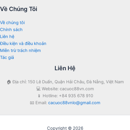
Về Chúng Tôi
Về chúng tôi
Chính sách
Liên hệ
Điều kiện và điều khoản
Miễn trừ trách nhiệm
Tác giả
Liên Hệ
🏠 Địa chỉ: 150 Lê Duẩn, Quận Hải Châu, Đà Nẵng, Việt Nam
💻 Website: cacuoc88vn.com
📱 Hotline: +84 935 678 910
📧 Email:
cacuoc88vnlo@gmail.com
Copyright © 2026