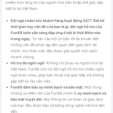
chiếm trọn lòng tin của người chơi trên khắp thế giới, đặc
biệt là tại Việt Nam.
Đội ngũ chăm sóc khách hàng hoạt động 24/7:
Bất kể
thời gian hay vấn đề của bạn là gì, đội ngũ hỗ trợ của
Fun88 luôn sẵn sàng đáp ứng ở bất kì thời điểm nào
trong ngày.
Từ các câu hỏi cơ bản về tài khoản đến
những vấn đề phức tạp liên quan đến giao dịch tài
chính, mọi thắc mắc đều được giải quyết một cách
nhanh chóng.
Hỗ trợ đa ngôn ngữ
: Không chỉ phục vụ người chơi tại
Việt Nam, Fun88 còn có đội ngũ hỗ trợ nói nhiều ngôn
ngữ khác nhau, giúp bạn thoải mái giao tiếp mà không
gặp bất kỳ rào cản nào.
Fun88 đảm bảo sự minh bạch và bảo mật:
Một trong
những ưu điểm lớn của Fun88 chính là
sự minh bạch và
bảo mật tuyệt đối.
Mọi thông tin cá nhân và giao dịch
của bạn đều được bảo vệ bằng công nghệ mã hóa tiên
tiến.