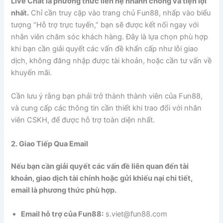
Live Chat là phương thức liên hệ nhanh chóng và tiện lợi
nhất.
Chỉ cần truy cập vào trang chủ Fun88, nhấp vào biểu
tượng “Hỗ trợ trực tuyến,” bạn sẽ được kết nối ngay với
nhân viên chăm sóc khách hàng. Đây là lựa chọn phù hợp
khi bạn cần giải quyết các vấn đề khẩn cấp như lỗi giao
dịch, không đăng nhập được tài khoản, hoặc cần tư vấn về
khuyến mãi.
Cần lưu ý rằng bạn phải trở thành thành viên của Fun88,
và cung cấp các thông tin cần thiết khi trao đổi với nhân
viên CSKH, để được hỗ trợ toàn diện nhất.
2. Giao Tiếp Qua Email
Nếu bạn cần giải quyết các vấn đề liên quan đến tài
khoản, giao dịch tài chính hoặc gửi khiếu nại chi tiết,
email là phương thức phù hợp.
Email hỗ trợ của Fun88:
s.viet@fun88.com