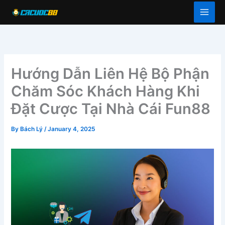
Skip
to
content
Hướng Dẫn Liên Hệ Bộ Phận
Chăm Sóc Khách Hàng Khi
Đặt Cược Tại Nhà Cái Fun88
By
Bách Lý
/
January 4, 2025