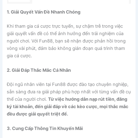
1. Giải Quyết Vấn Đề Nhanh Chóng
Khi tham gia cá cược trực tuyến, sự chậm trễ trong việc
giải quyết vấn đề có thể ảnh hưởng đến trải nghiệm của
người chơi. Với Fun88, bạn sẽ nhận được phản hồi trong
vòng vài phút, đảm bảo không gián đoạn quá trình tham
gia cá cược.
2. Giải Đáp Thắc Mắc Cá Nhân
Đội ngũ nhân viên tại Fun88 được đào tạo chuyên nghiệp,
sẵn sàng đưa ra giải pháp phù hợp nhất với từng vấn đề cụ
thể của người chơi.
Từ việc hướng dẫn nạp rút tiền, đăng
ký tài khoản, đến giải đáp về các kèo cược, mọi thắc mắc
đều được giải quyết triệt để.
3. Cung Cấp Thông Tin Khuyến Mãi