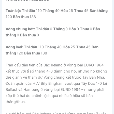
Toàn bộ:
Thi đấu
110
Thắng
40
Hòa
25
Thua
45
Bàn thắng
120
Bàn thua
138
Vòng chung kết:
Thi đấu
0
Thắng
0
Hòa
0
Thua
0
Bàn
thắng
0
Bàn thua
0
Vòng loại: Thi đấu
110
Thắng
40
Hòa
25
Thua
45
Bàn
thắng
120
Bàn thua
138
Trận đấu đầu tiên của Bắc Ireland ở vòng loại EURO 1964
kết thúc với tỉ số thắng 4-0 dành cho họ, nhưng họ không
thể giành vé tham dự Vòng chung kết trước Tây Ban Nha.
Đoàn quân của HLV Billy Bingham vượt qua Tây Đức 1-0 tại
Belfast và Hamburg ở vòng loại EURO 1984 – nhưng phải
xếp thứ hai do chênh lệch quá nhiều ở hiệu số bàn
thắng/thua.
Người hâm mộ Bắc Ireland cũng đã từng mơ mộng về việc