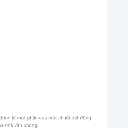
n động là một phần của một chuỗi bất động
òa nhà văn phòng.