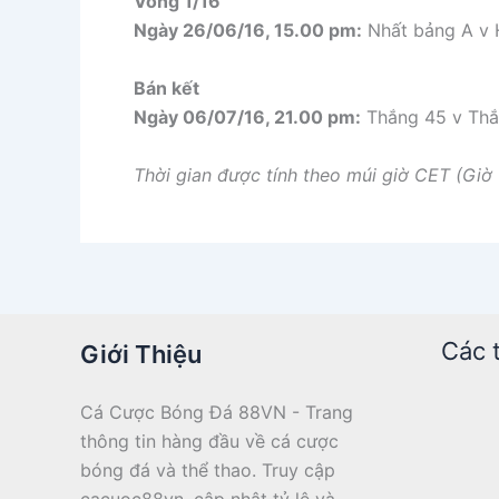
Vòng 1/16
Ngày 26/06/16, 15.00 pm:
Nhất bảng A v 
Bán kết
Ngày 06/07/16, 21.00 pm:
Thắng 45 v Thắ
Thời gian được tính theo múi giờ CET (Giờ
Các 
Giới Thiệu
Cá Cược Bóng Đá 88VN - Trang
thông tin hàng đầu về cá cược
bóng đá và thể thao. Truy cập