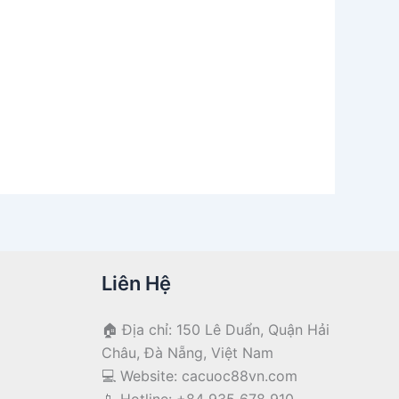
Liên Hệ
🏠 Địa chỉ: 150 Lê Duẩn, Quận Hải
Châu, Đà Nẵng, Việt Nam
💻 Website: cacuoc88vn.com