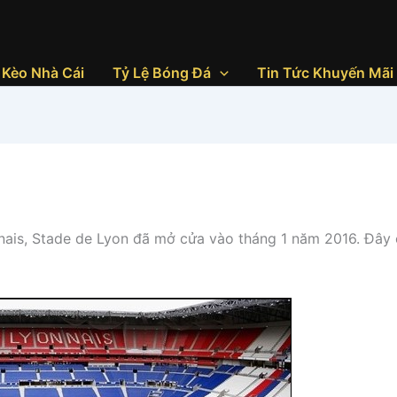
Kèo Nhà Cái
Tỷ Lệ Bóng Đá
Tin Tức Khuyến Mãi
ais, Stade de Lyon đã mở cửa vào tháng 1 năm 2016. Đây c