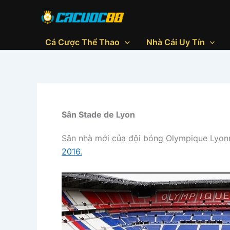
Skip
to
content
Cá Cược Thể Thao
Nhà Cái Uy Tín
Sân Stade de Lyon
Sân nhà mới của đội bóng Olympique Lyonn
2016.