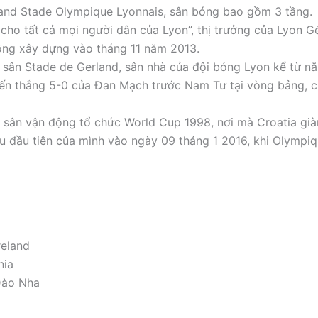
and Stade Olympique Lyonnais, sân bóng bao gồm 3 tầng.
 cho tất cả mọi người dân của Lyon”, thị trưởng của Lyon G
công xây dựng vào tháng 11 năm 2013.
 sân Stade de Gerland, sân nhà của đội bóng Lyon kể từ n
iến thắng 5-0 của Đan Mạch trước Nam Tư tại vòng bảng, c
 sân vận động tổ chức World Cup 1998, nơi mà Croatia giàn
 đầu tiên của mình vào ngày 09 tháng 1 2016, khi Olympiqu
reland
nia
Đào Nha