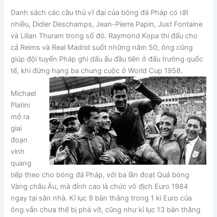
Danh sách các cầu thủ vĩ đại của bóng đá Pháp có rất
nhiều, Didier Deschamps, Jean-Pierre Papin, Just Fontaine
và Lilian Thuram trong số đó. Raymond Kopa thi đấu cho
cả Reims và Real Madrid suốt những năm 50, ông cũng
giúp đội tuyển Pháp ghi dấu ấu đầu tiên ở đấu trường quốc
tế, khi đứng hạng ba chung cuộc ở World Cup 1958.
Michael
Platini
mở ra
giai
đoạn
vinh
quang
tiếp theo cho bóng đá Pháp, với ba lần đoạt Quả bóng
Vàng châu Âu, mà đỉnh cao là chức vô địch Euro 1984
ngay tại sân nhà. Kỉ lục 9 bàn thắng trong 1 kì Euro của
ông vẫn chưa thể bị phá vỡ, cũng như kỉ lục 13 bàn thắng