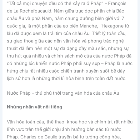
“Tất cả mọi chuyện đều có thể xảy ra ở Pháp” – François
de La Rochefoucauld. Nằm giữa trục dọc phân chia Bắc
châu Âu và phía Nam, nằm chung đường biên giới với 7
quốc gia, là một phần của eo biển Manche, I’Hexagone từ
lâu đã được xem là trái tim của châu Âu. Triết lý toàn cầu,
sự giao thoa giữa các nền văn hóa và phong trào nghệ
thuật đã làm nên một sự đa dạng đầy màu sắc, nhưng sự
thu hút quá nhiều và chính sách mở cửa của nước Pháp đã
có những lúc khiến nước Pháp phải suy sụp – Pháp là nước
hứng chịu rất nhiều cuộc chiến tranh xuyên suốt bề dày
lịch sử hơn là những thời kì hòa bình trên toàn đất nước.
Nước Pháp – thủ phủ thời trang văn hóa của châu Âu
Những nhân vật nổi tiếng
Văn hóa toàn cầu, thể thao, khoa học và chính trị, rất nhiều
lĩnh vực trên thế giới chịu ảnh hưởng bản sắc từ nước
Pháp. Charles de Gaulle truyền bá tư tưởng cộng hòa,