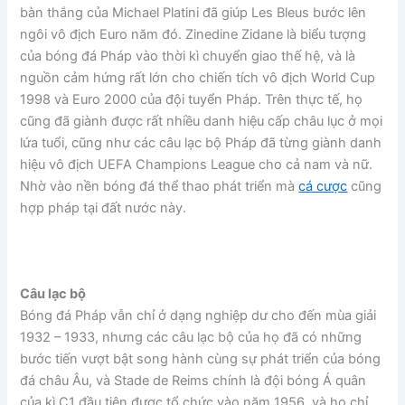
bàn thắng của Michael Platini đã giúp Les Bleus bước lên
ngôi vô địch Euro năm đó. Zinedine Zidane là biểu tượng
của bóng đá Pháp vào thời kì chuyển giao thế hệ, và là
nguồn cảm hứng rất lớn cho chiến tích vô địch World Cup
1998 và Euro 2000 của đội tuyển Pháp. Trên thực tế, họ
cũng đã giành được rất nhiều danh hiệu cấp châu lục ở mọi
lứa tuổi, cũng như các câu lạc bộ Pháp đã từng giành danh
hiệu vô địch UEFA Champions League cho cả nam và nữ.
Nhờ vào nền bóng đá thể thao phát triển mà
cá cược
cũng
hợp pháp tại đất nước này.
C
âu lạc bộ
Bóng đá Pháp vẫn chỉ ở dạng nghiệp dư cho đến mùa giải
1932 – 1933, nhưng các câu lạc bộ của họ đã có những
bước tiến vượt bật song hành cùng sự phát triển của bóng
đá châu Âu, và Stade de Reims chính là đội bóng Á quân
của kì C1 đầu tiên được tổ chức vào năm 1956, và họ chỉ