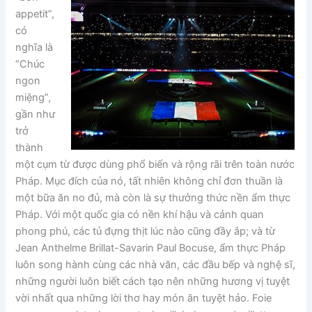
appetit”,
có
nghĩa là
“Chúc
ngon
miệng”,
gần như
trở
thành
một cụm từ được dùng phổ biến và rộng rãi trên toàn nước
Pháp. Mục đích của nó, tất nhiên không chỉ đơn thuần là
một bữa ăn no đủ, mà còn là sự thưởng thức nền ẩm thực
Pháp. Với một quốc gia có nền khí hậu và cảnh quan
phong phú, các tủ đựng thịt lúc nào cũng đầy ắp; và từ
Jean Anthelme Brillat-Savarin Paul Bocuse, ẩm thực Pháp
luôn song hành cùng các nhà văn, các đầu bếp và nghệ sĩ,
những người luôn biết cách tạo nên những hương vị tuyệt
vời nhất qua những lời thơ hay món ăn tuyệt hảo. Foie