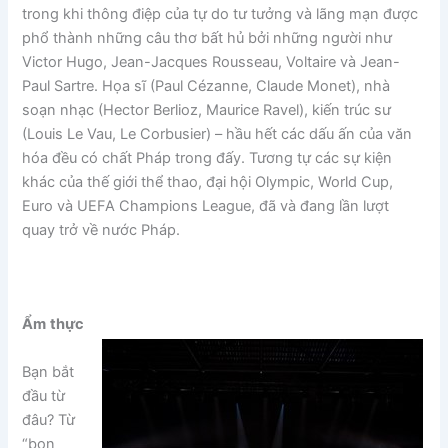
trong khi thông điệp của tự do tư tưởng và lãng mạn được
phổ thành những câu thơ bất hủ bởi những người như
Victor Hugo, Jean-Jacques Rousseau, Voltaire và Jean-
Paul Sartre. Họa sĩ (Paul Cézanne, Claude Monet), nhà
soạn nhạc (Hector Berlioz, Maurice Ravel), kiến ​​trúc sư
(Louis Le Vau, Le Corbusier) – hầu hết các dấu ấn của văn
hóa đều có chất Pháp trong đấy. Tương tự các sự kiện
khác của thế giới thể thao, đại hội Olympic, World Cup,
Euro và UEFA Champions League, đã và đang lần lượt
quay trở về nước Pháp.
Ẩm
thực
Bạn bắt
đầu từ
đâu? Từ
“bon