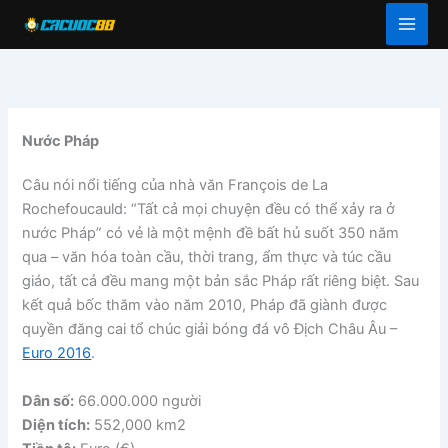
Skip
to
content
Nước Pháp
Câu nói nổi tiếng của nhà văn François de La
Rochefoucauld: “Tất cả mọi chuyện đều có thể xảy ra ở
nước Pháp” có vẻ là một mệnh đề bất hủ suốt 350 năm
qua – văn hóa toàn cầu, thời trang, ẩm thực và túc cầu
giáo, tất cả đều mang một bản sắc Pháp rất riêng biệt. Sau
kết quả bốc thăm vào năm 2010, Pháp đã giành được
quyền đăng cai tổ chúc giải bóng đá vô Địch Châu Âu –
Euro 2016
.
Dân số:
66.000.000 người
Diện tích:
552,000 km2