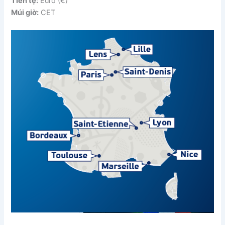
Tiền tệ:
Euro (€)
Múi giờ:
CET